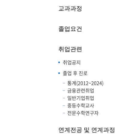
교과과정
졸업요건
취업관련
취업공지
졸업 후 진로
통계(2012~2024)
금융관련취업
일반기업취업
중등수학교사
전문수학연구자
연계전공 및 연계과정