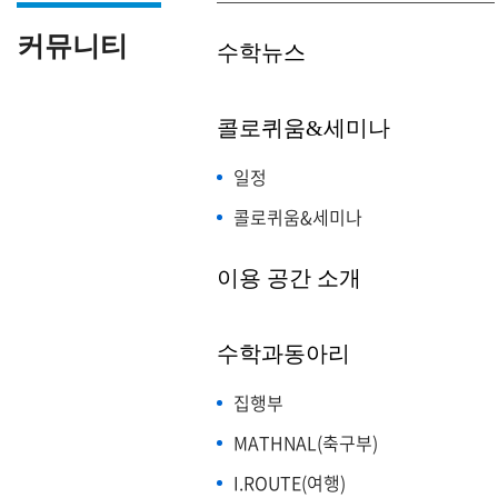
커뮤니티
수학뉴스
콜로퀴움&세미나
일정
콜로퀴움&세미나
이용 공간 소개
수학과동아리
집행부
MATHNAL(축구부)
I.ROUTE(여행)